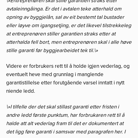
\»Entreprenøren skal stille garantien straks etter
avtaleinngåinga. Er det i avtalen teke atterhald om
opning av byggjelån, sal av eit bestemt tal bustader
eller løyve om igangsetjing, er det likevel tilstrekkeleg
at entreprenøren stiller garantien straks etter at
atterhalda fell bort, men entreprenøren skal i alle høve
stille garanti før byggjearbeidet tek til.\»
Videre er forbrukers rett til å holde igjen vederlag, og
eventuelt heve med grunnlag i manglende
garantistillelse etter forutgående varsel inntatt i nytt
niende ledd.
\»I tilfelle der det skal stillast garanti etter fristen i
andre ledd første punktum, har forbrukaren rett til å
halde att alt vederlag fram til det er dokumentert at
det ligg føre garanti i samsvar med paragrafen her. I