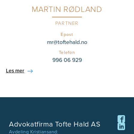
MARTIN RØDLAND
PARTNER
Epost
mr@toftehald.no
Telefon
996 06 929
Les mer
Advokatfirma Tofte Hald AS
Avdeling Kristiansand: