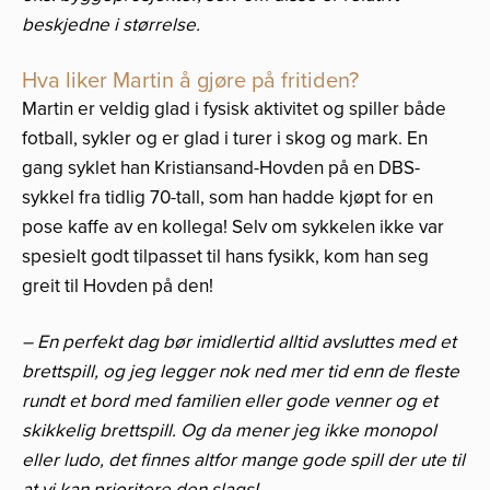
beskjedne i størrelse.
Hva liker Martin å gjøre på fritiden?
Martin er veldig glad i fysisk aktivitet og spiller både
fotball, sykler og er glad i turer i skog og mark. En
gang syklet han Kristiansand-Hovden på en DBS-
sykkel fra tidlig 70-tall, som han hadde kjøpt for en
pose kaffe av en kollega! Selv om sykkelen ikke var
spesielt godt tilpasset til hans fysikk, kom han seg
greit til Hovden på den!
– En perfekt dag bør imidlertid alltid avsluttes med et
brettspill, og jeg legger nok ned mer tid enn de fleste
rundt et bord med familien eller gode venner og et
skikkelig brettspill. Og da mener jeg ikke monopol
eller ludo, det finnes altfor mange gode spill der ute til
at vi kan prioritere den slags!