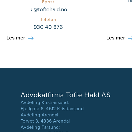
h
Epost
kl@toftehald.no
Telefon
930 40 876
Les mer
Les mer
Advokatfirma Tofte Hald AS
Avdeling Kristiansand:
Fjellgata 6, 4612 Kristiansand
Avdeling Arendal:
Torvet 3, 4836 Arendal
Avdeling Farsund: