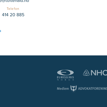
e@toftehald.no
Telefon
414 20 885