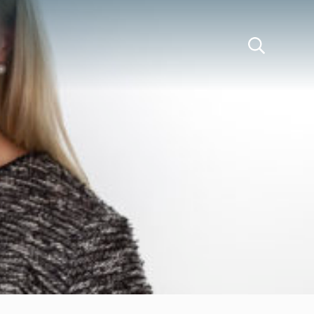
 Tofte Hald AS
Search