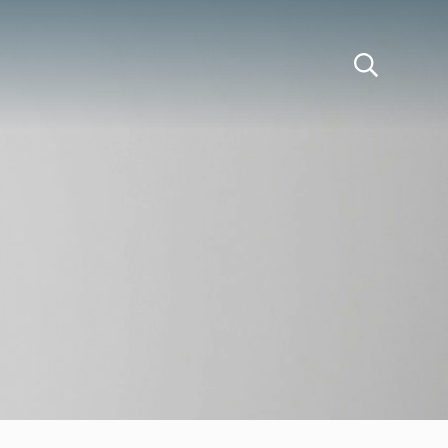
 Tofte Hald AS
Search