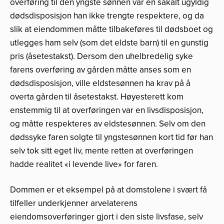
overføring til den yngste sønnen var en såkalt ugyldig
dødsdisposisjon han ikke trengte respektere, og da
slik at eiendommen måtte tilbakeføres til dødsboet og
utlegges ham selv (som det eldste barn) til en gunstig
pris (åsetestakst). Dersom den uhelbredelig syke
farens overføring av gården måtte anses som en
dødsdisposisjon, ville eldstesønnen ha krav på å
overta gården til åsetestakst. Høyesterett kom
enstemmig til at overføringen var en livsdisposisjon,
og måtte respekteres av eldstesønnen. Selv om den
dødssyke faren solgte til yngstesønnen kort tid før han
selv tok sitt eget liv, mente retten at overføringen
hadde realitet «i levende live» for faren.
Dommen er et eksempel på at domstolene i svært få
tilfeller underkjenner arvelaterens
eiendomsoverføringer gjort i den siste livsfase, selv