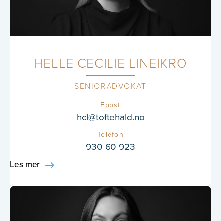
HELLE CECILIE LINEIKRO
SENIORADVOKAT
Epost
hcl@toftehald.no
Telefon
930 60 923
Les mer