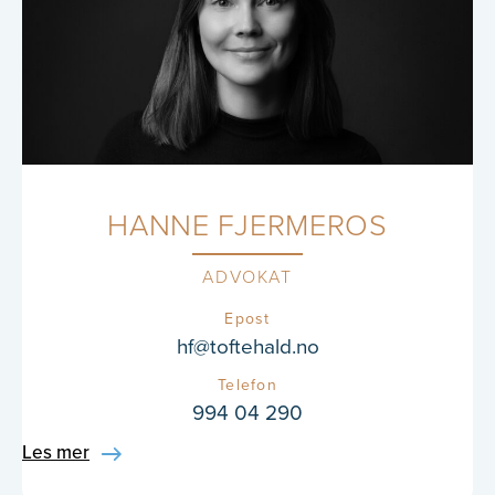
HANNE FJERMEROS
ADVOKAT
Epost
hf@toftehald.no
Telefon
994 04 290
Les mer