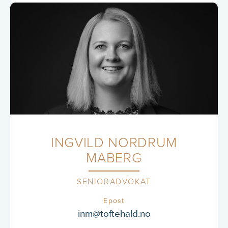
INGVILD NORDRUM
MABERG
SENIORADVOKAT
Epost
inm@toftehald.no