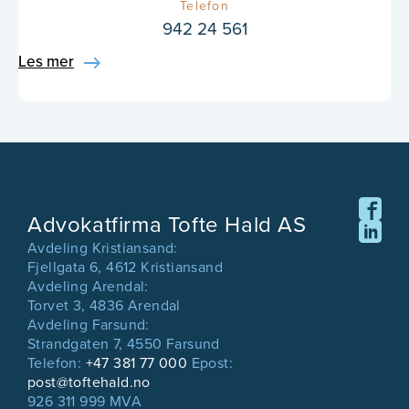
Telefon
942 24 561
Les mer
Advokatfirma Tofte Hald AS
Avdeling Kristiansand:
Fjellgata 6, 4612 Kristiansand
Avdeling Arendal:
Torvet 3, 4836 Arendal
Avdeling Farsund:
Strandgaten 7, 4550 Farsund
Telefon:
+47 381 77 000
Epost:
post@toftehald.no
926 311 999 MVA