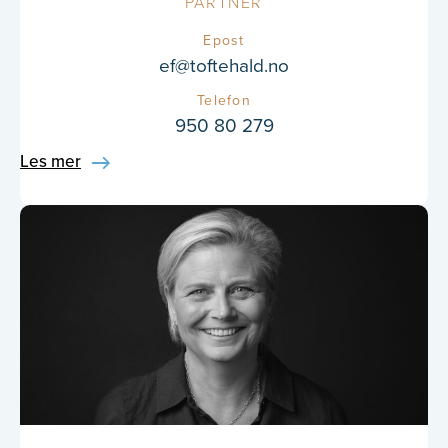
PARTNER
Epost
ef@toftehald.no
Telefon
950 80 279
Les mer