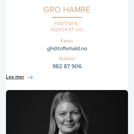
GRO HAMRE
PARTNER
ADVOKAT (H)
Epost
gh@toftehald.no
Telefon
982 87 906
Les mer