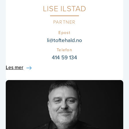
LISE ILSTAD
PARTNER
Epost
li@toftehald.no
Telefon
414 59 134
Les mer