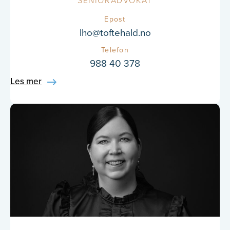
Epost
lho@toftehald.no
Telefon
988 40 378
Les mer