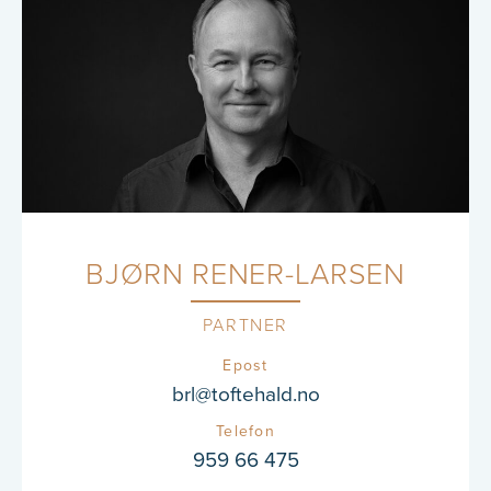
BJØRN RENER-LARSEN
PARTNER
Epost
brl@toftehald.no
Telefon
959 66 475