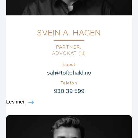
SVEIN A. HAGEN
PARTNER
ADVOKAT (H)
Epost
sah@toftehald.no
Telefon
930 39 599
Les mer