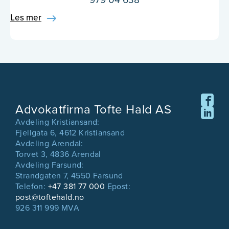
Les mer
Advokatfirma Tofte Hald AS
Avdeling Kristiansand:
Fjellgata 6, 4612 Kristiansand
Avdeling Arendal:
Torvet 3, 4836 Arendal
Avdeling Farsund:
Strandgaten 7, 4550 Farsund
Telefon:
+47 381 77 000
Epost:
post@toftehald.no
926 311 999 MVA