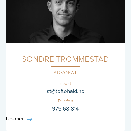
SONDRE TROMMESTAD
ADVOKAT
Epost
st@toftehald.no
Telefon
975 68 814
Les mer