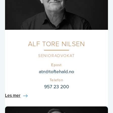
ALF TORE NILSEN
SENIORADVOKAT
Epost
atn@toftehald.no
Telefon
957 23 200
Les mer