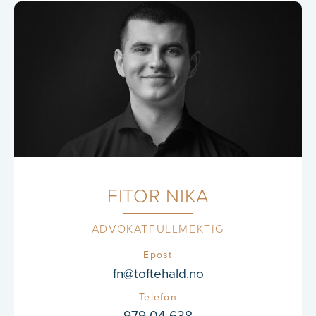
FITOR NIKA
ADVOKATFULLMEKTIG
Epost
fn@toftehald.no
Telefon
979 04 638