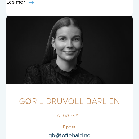
Les mer
GØRIL BRUVOLL BARLIEN
ADVOKAT
Epost
gb@toftehald.no