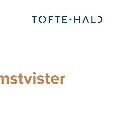
Advokatfirma
mstvister