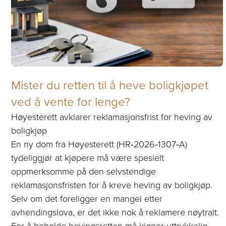
Mister du retten til å heve boligkjøpet
ved å vente for lenge?
Høyesterett avklarer reklamasjonsfrist for heving av
boligkjøp
En ny dom fra Høyesterett (HR‑2026‑1307‑A)
tydeliggjør at kjøpere må være spesielt
oppmerksomme på den selvstendige
reklamasjonsfristen for å kreve heving av boligkjøp.
Selv om det foreligger en mangel etter
avhendingslova, er det ikke nok å reklamere nøytralt.
For å beholde hevingsretten må kjøper uttrykkelig