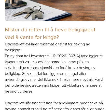
Mister du retten til å heve boligkjøpet
ved å vente for lenge?
Høyesterett avklarer reklamasjonsfrist for heving av
boligkjøp
En ny dom fra Høyesterett (HR‑2026‑1307‑A) tydeliggjør at
kjøpere må være spesielt oppmerksomme på den
selvstendige reklamasjonsfristen for å kreve heving av
boligkjøp. Selv om det foreligger en mangel etter
avhendingslova, er det ikke nok å reklamere nøytralt. For å
beholde hevingsretten må kjøper uttrykkelig signalisere at
heving vurderes.
Høyesterett slår fast at fristen for å reklamere med tanke på
heving normalt er to til tre måneder fra kjøper får eller burde